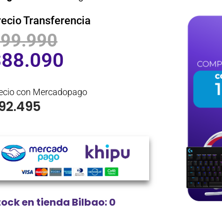
recio Transferencia
$
99.990
$
88.090
ecio con Mercadopago
92.495
tock en tienda Bilbao: 0