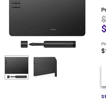
P
Pr
$
S