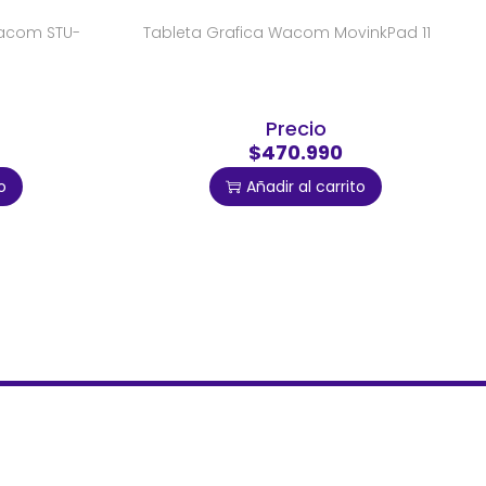
Wacom STU-
Tableta Grafica Wacom MovinkPad 11
Precio
$470.990
o
Añadir al carrito