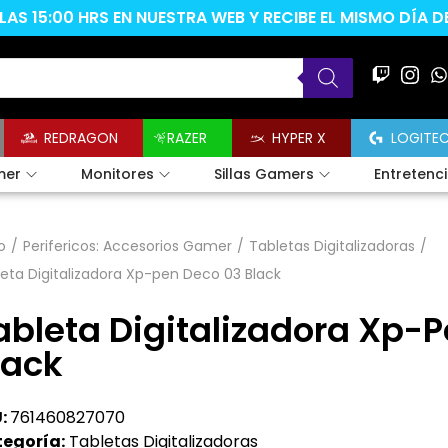
AS 15:00 HRS EN NUESTRA WEB Y RECIBE EL MISMO DÍA 
REDRAGON
RAZER
HYPER X
LOGITE
mer
Monitores
Sillas Gamers
Entretenc
o
/
Perifericos: Accesorios Gamer
/
Tabletas Digitalizadoras
/
eta Digitalizadora Xp-pen Deco 03 Black
ableta Digitalizadora Xp-
lack
:
761460827070
egoría:
Tabletas Digitalizadoras