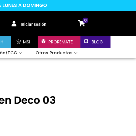
DE LUNES A DOMINGO
0
Iniciar sesión
CH
MSI
PROREMATE
BLOG
ión/TCG
Otros Productos
Pen Deco 03