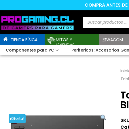
COMPRA ANTES DE L
TIENDA FÍSICA
MITOS Y
WACOM
LEYENDAS
Componentes para PC
Perifericos: Accesorios Ga
Inici
Tabl
T
B
¡Oferta!
SKU
Cat