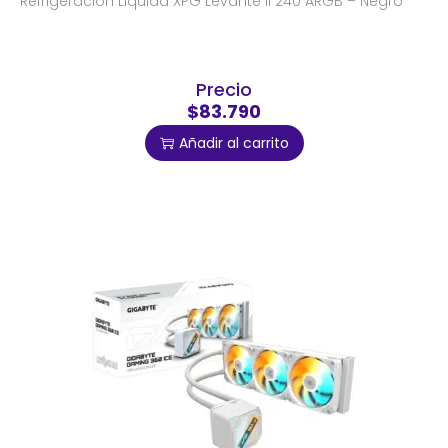
Refrigeracion Liquida XPG Levante II 240 ARGB – Negro
Precio
$83.790
Añadir al carrito