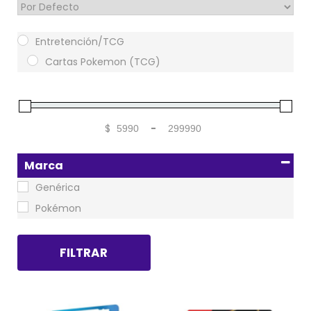
Sort Products
Entretención/TCG
Cartas Pokemon (TCG)
$
-
Minimum Price
Maximum Price
Marca
Genérica
Pokémon
FILTRAR