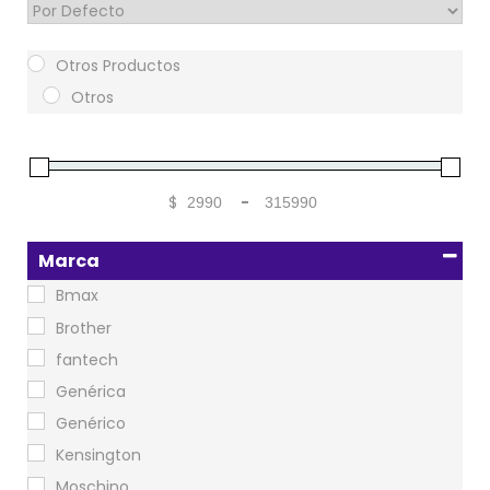
Sort Products
Otros Productos
Otros
$
-
Minimum Price
Maximum Price
Marca
Bmax
Brother
fantech
Genérica
Genérico
Kensington
Moschino