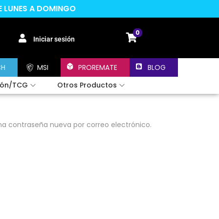
DE LUNES A DOMINGO
0
Iniciar sesión
CH
MSI
PROREMATE
BLOG
ión/TCG
Otros Productos
una contraseña nueva por correo electrónico.