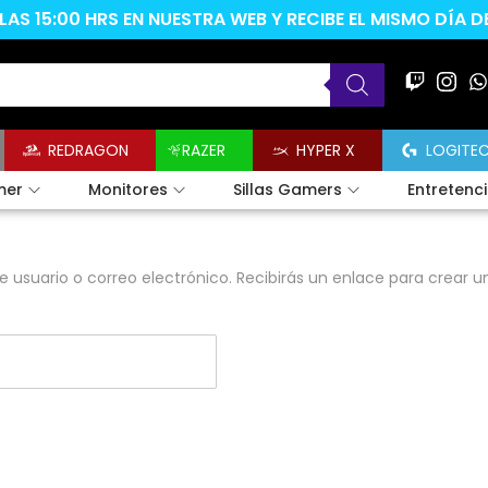
AS 15:00 HRS EN NUESTRA WEB Y RECIBE EL MISMO DÍA 
REDRAGON
RAZER
HYPER X
LOGITE
mer
Monitores
Sillas Gamers
Entretenc
e usuario o correo electrónico. Recibirás un enlace para crear 