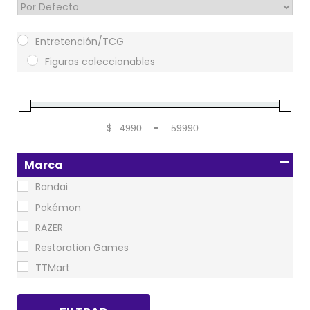
Sort Products
Entretención/TCG
Figuras coleccionables
$
-
Minimum Price
Maximum Price
Marca
Bandai
Pokémon
RAZER
Restoration Games
TTMart