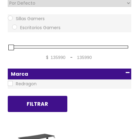
Sort Products
Sillas Gamers
Escritorios Gamers
$
-
Minimum Price
Maximum Price
Marca
Redragon
FILTRAR