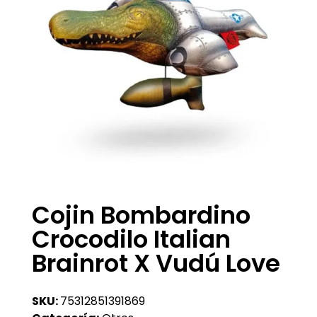
Cojin Bombardino
Crocodilo Italian
Brainrot X Vudú Love
SKU:
75312851391869