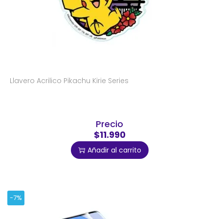
Llavero Acrilico Pikachu Kirie Series
Precio
$11.990
Añadir al carrito
-7%