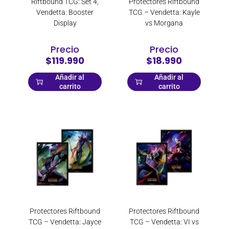
Riftbound TCG: Set 4,
Protectores Riftbound
Ultimate Guard
Vendetta: Booster
TCG – Vendetta: Kayle
Display
vs Morgana
Ultra PRO
UVS Games
Precio
Precio
Vudu Love
$119.990
$18.990
Wacom
Añadir al
Añadir al
Wizards of the Coast
carrito
carrito
X-Micro
Xilence
XP Pen
XPG
Protectores Riftbound
Protectores Riftbound
TCG – Vendetta: Jayce
TCG – Vendetta: VI vs