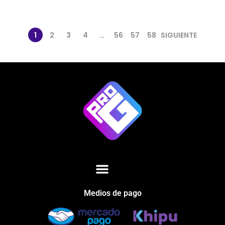
1
2
3
4
…
56
57
58
SIGUIENTE
Medios de pago