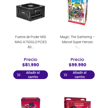
Cougar
LEGO Technic
Donner
Magic the Gathering
Dragon Shield
One Piece TCG
ESGAMING
Riftbound TCG
Exodia
Yu-Gi-Oh TCG
fantech
Monitores
Fuente de Poder MSI
Magic: The Gathering –
MAG A750GLS PCIE5
Marvel Super Heroes
Focusrite
Lentes Gamers
80...
–...
Formula V Line
Otros Productos
Fujifilm
Accesorios para Celulares
Precio
Precio
GameMax
$81.990
$99.990
Cables y adaptadores
GeekOn
Cámaras Instantáneas
Añadir al
Añadir al
carrito
carrito
Genérica
Impresión
Genérico
Otros
Genius
Pendrivers y Memorias
Gigabyte
Seguridad
GUNNAR
Telefonía hogar