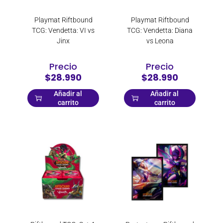
RAZER
Redragon
Playmat Riftbound
Playmat Riftbound
Restoration Games
TCG: Vendetta: VI vs
TCG: Vendetta: Diana
Jinx
vs Leona
Salta pal lao
sandisk
Precio
Precio
Saramonic
$28.990
$28.990
Soligor
Añadir al
Añadir al
Sony
carrito
carrito
Steelseries
T-Dagger
Tomtoc
Top Deck
TP-Link
TTMart
Ugreen
Ultimate Ears