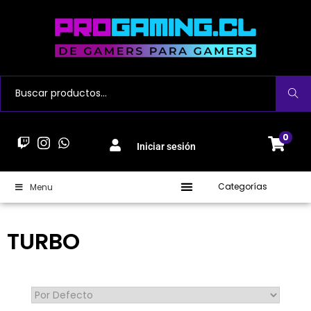
Buscar
0
Iniciar sesión
Categorías
Menu
TURBO
Sort Products