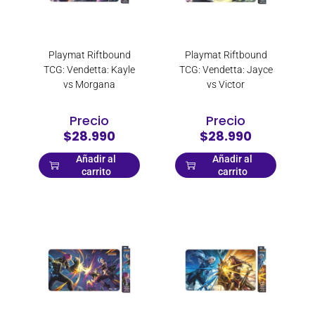
LOGITECH
Logitech G
Master-G
Playmat Riftbound
Playmat Riftbound
Mercusys
TCG: Vendetta: Kayle
TCG: Vendetta: Jayce
vs Morgana
vs Victor
mitos y leyendas
Morpheus Gaming
Precio
Precio
Moschino
$28.990
$28.990
Motorola
Añadir al
Añadir al
MSI
carrito
carrito
NORVM
Philco
Playstation
Pokémon
Prosound
PXN