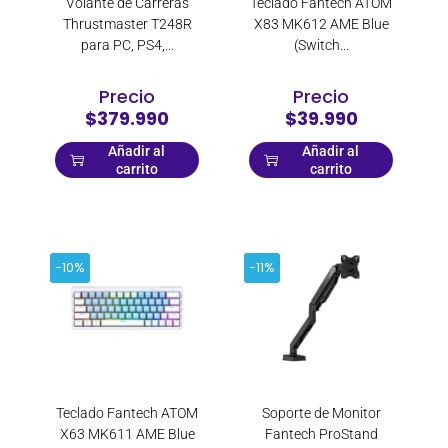
Volante de Carreras
Teclado Fantech ATOM
Thrustmaster T248R
X83 MK612 AME Blue
para PC, PS4,...
(Switch...
Precio
Precio
$379.990
$39.990
Añadir al
Añadir al
carrito
carrito
-10%
-11%
Teclado Fantech ATOM
Soporte de Monitor
X63 MK611 AME Blue
Fantech ProStand