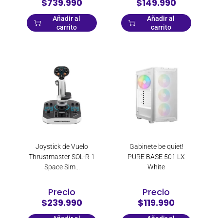
$739.990
$149.990
Añadir al
Añadir al
carrito
carrito
Joystick de Vuelo
Gabinete be quiet!
Thrustmaster SOL-R 1
PURE BASE 501 LX
Space Sim...
White
Precio
Precio
$239.990
$119.990