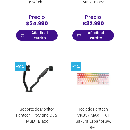
(Switch...
MBS1 Black
Precio
Precio
$34.990
$32.990
Añadir al
Añadir al
carrito
carrito
-10%
-11%
Soporte de Monitor
Teclado Fantech
Fantech ProStand Dual
MK857 MAXFIT61
MBD1 Black
Sakura Español Sw.
Red