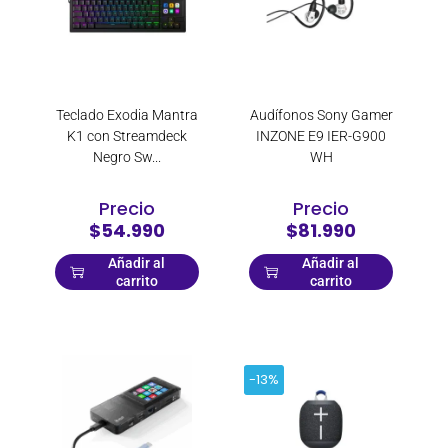
Teclado Exodia Mantra
Audífonos Sony Gamer
K1 con Streamdeck
INZONE E9 IER-G900
Negro Sw...
WH
Precio
Precio
$54.990
$81.990
Añadir al
Añadir al
carrito
carrito
-13%