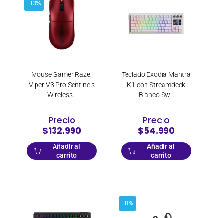
Sony
-13%
Thrustmaster
Vudu Love
Mouse Gamer Razer
Teclado Exodia Mantra
Viper V3 Pro Sentinels
K1 con Streamdeck
Wireless...
Blanco Sw...
Precio
Precio
$132.990
$54.990
Añadir al
Añadir al
carrito
carrito
-8%