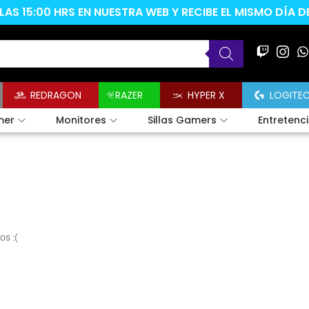
AS 15:00 HRS EN NUESTRA WEB Y RECIBE EL MISMO DÍA 
REDRAGON
RAZER
HYPER X
LOGITE
mer
Monitores
Sillas Gamers
Entretenc
os :(