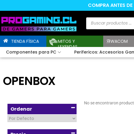
COMPRA ANTES DE L
TIENDA FÍSICA
MITOS Y
WACOM
LEYENDAS
Componentes para PC
Perifericos: Accesorios Ga
OPENBOX
No se encontraron product
Ordenar
Sort Products