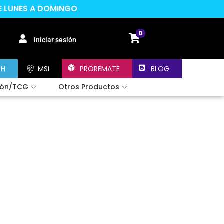
DE LUNES A DOMINGO
0
Iniciar sesión
CH
MSI
PROREMATE
BLOG
ión/TCG
Otros Productos