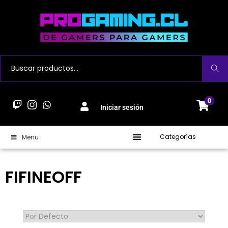
Buscar
0
Iniciar sesión
Categorías
Menu
FIFINEOFF
Sort Products