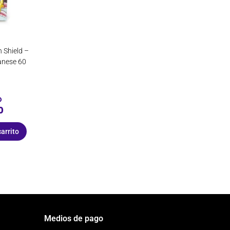
 Shield –
anese 60
o
0
carrito
Medios de pago