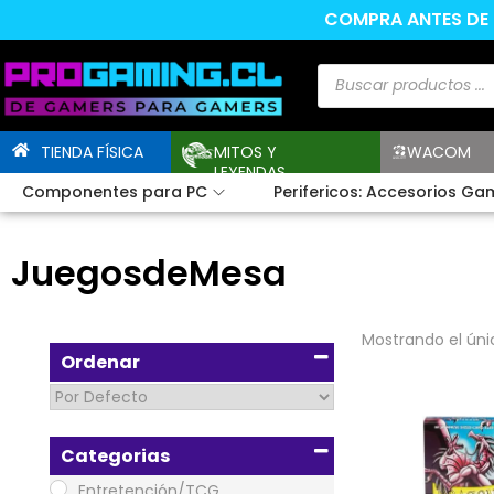
COMPRA ANTES DE L
TIENDA FÍSICA
MITOS Y
WACOM
LEYENDAS
Componentes para PC
Perifericos: Accesorios Ga
JuegosdeMesa
Mostrando el úni
Ordenar
Sort Products
Categorias
Entretención/TCG