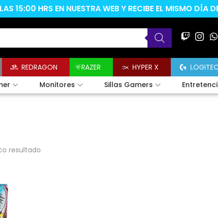
AS 15:00 HRS EN NUESTRA WEB Y RECIBE EL MISMO DÍA 
REDRAGON
RAZER
HYPER X
LOGITE
mer
Monitores
Sillas Gamers
Entretenc
co resultado