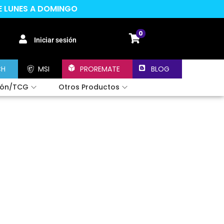
DE LUNES A DOMINGO
0
Iniciar sesión
CH
MSI
PROREMATE
BLOG
ión/TCG
Otros Productos