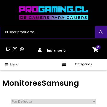
Buscar
0
Iniciar sesión
Categorías
Menu
MonitoresSamsung
Sort Products