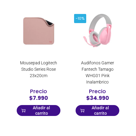
-10%
Mousepad Logitech
Audifonos Gamer
Studio Series Rose
Fantech Tamago
23x20cm
WHG01 Pink
Inalambrico
Precio
Precio
$7.990
$34.990
Añadir al
Añadir al
carrito
carrito