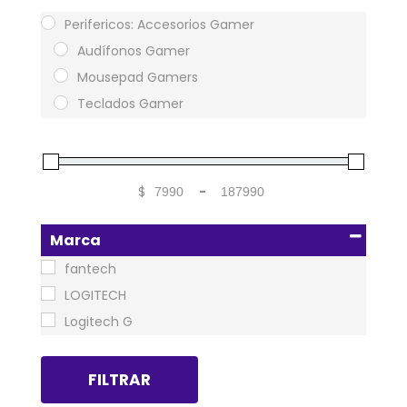
Perifericos: Accesorios Gamer
Audífonos Gamer
Mousepad Gamers
Teclados Gamer
$
-
Minimum Price
Maximum Price
Marca
fantech
LOGITECH
Logitech G
FILTRAR