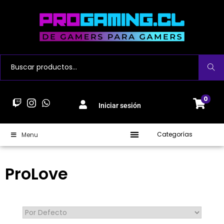
Buscar
0
Iniciar sesión
Categorías
Menu
ProLove
Sort Products