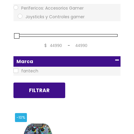
Perifericos: Accesorios Gamer
Joysticks y Controles gamer
$
-
Minimum Price
Maximum Price
Marca
fantech
FILTRAR
-10%