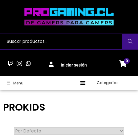
Buscar
0
Iniciar sesión
Categorías
Menu
PROKIDS
Sort Products