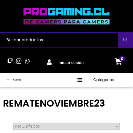
Buscar
0
Iniciar sesión
Categorías
Menu
REMATENOVIEMBRE23
Sort Products