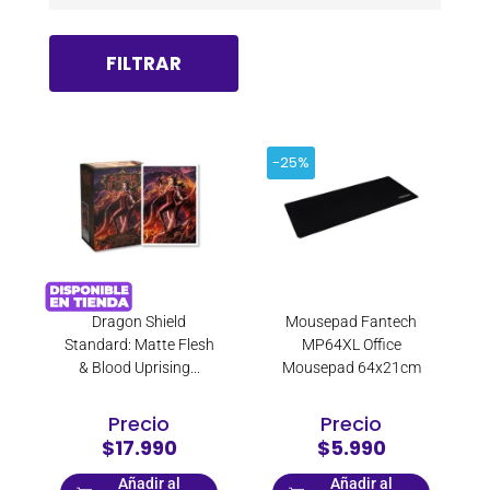
FILTRAR
-25%
Dragon Shield
Mousepad Fantech
Standard: Matte Flesh
MP64XL Office
& Blood Uprising...
Mousepad 64x21cm
Precio
Precio
$17.990
$5.990
Añadir al
Añadir al