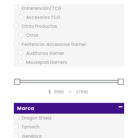
Entretención/TCG
Accesorios TCG
Otros Productos
Otros
Perifericos: Accesorios Gamer
Audífonos Gamer
Mousepad Gamers
$
-
Minimum Price
Maximum Price
Marca
Dragon Shield
fantech
Genérica