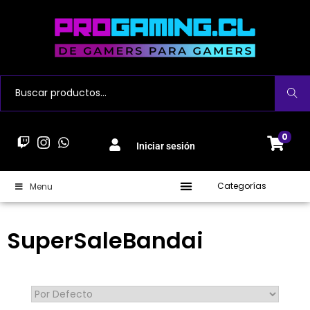
Buscar
0
Iniciar sesión
Categorías
Menu
SuperSaleBandai
Sort Products