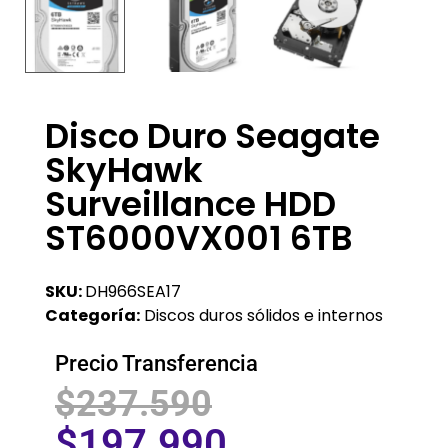
Disco Duro Seagate
SkyHawk
Surveillance HDD
ST6000VX001 6TB
SKU:
DH966SEA17
Categoría:
Discos duros sólidos e internos
Precio Transferencia
$
237.590
$
197.990