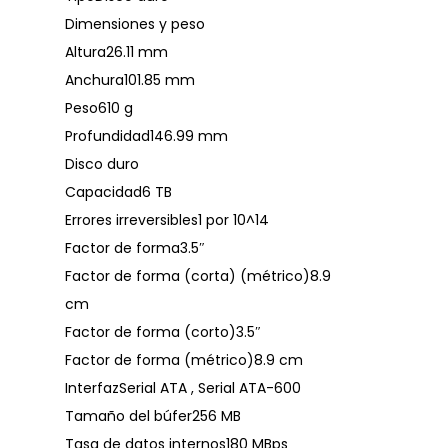
Dimensiones y peso
Altura26.11 mm
Anchura101.85 mm
Peso610 g
Profundidad146.99 mm
Disco duro
Capacidad6 TB
Errores irreversibles1 por 10^14
Factor de forma3.5″
Factor de forma (corta) (métrico)8.9
cm
Factor de forma (corto)3.5″
Factor de forma (métrico)8.9 cm
InterfazSerial ATA , Serial ATA-600
Tamaño del búfer256 MB
Tasa de datos internos180 MBps