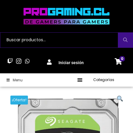
Buscar
0
Iniciar sesión
Categorías
Menu
¡Oferta!