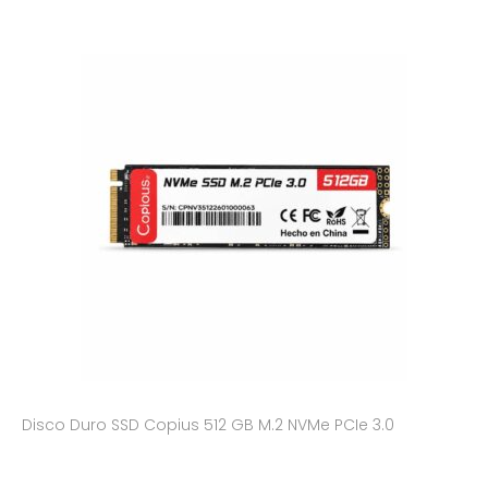
Disco Duro SSD Copius 512 GB M.2 NVMe PCIe 3.0