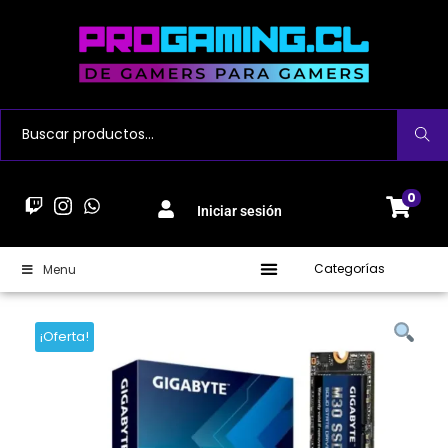
Buscar
0
Iniciar sesión
Categorías
Menu
¡Oferta!