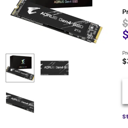
P
Pr
$
S