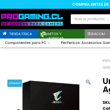
COMPRA ANTES DE L
TIENDA FÍSICA
MITOS Y
WACOM
LEYENDAS
Componentes para PC
Perifericos: Accesorios Ga
Inici
Uni
U
¡Oferta!
A
SKU
Cat