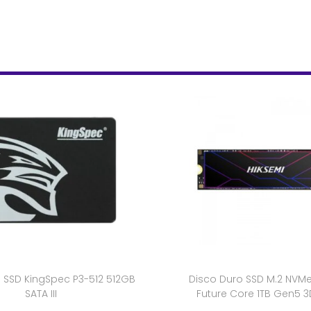
 SSD KingSpec P3-512 512GB
Disco Duro SSD M.2 NVMe
SATA III
Future Core 1TB Gen5 