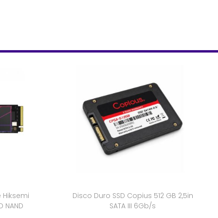
 Hiksemi
Disco Duro SSD Copius 512 GB 2,5in
3D NAND
SATA III 6Gb/s