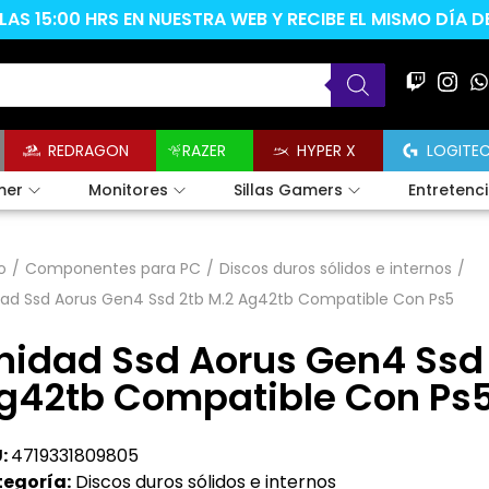
AS 15:00 HRS EN NUESTRA WEB Y RECIBE EL MISMO DÍA 
REDRAGON
RAZER
HYPER X
LOGITE
mer
Monitores
Sillas Gamers
Entretenc
o
/
Componentes para PC
/
Discos duros sólidos e internos
/
dad Ssd Aorus Gen4 Ssd 2tb M.2 Ag42tb Compatible Con Ps5
nidad Ssd Aorus Gen4 Ssd 
g42tb Compatible Con Ps
:
4719331809805
egoría:
Discos duros sólidos e internos