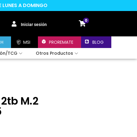
DE LUNES A DOMINGO
0
Iniciar sesión
CH
MSI
PROREMATE
BLOG
ión/TCG
Otros Productos
2tb M.2
5