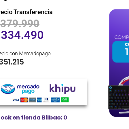
recio Transferencia
$
379.990
$
334.490
ecio con Mercadopago
351.215
tock en tienda Bilbao: 0