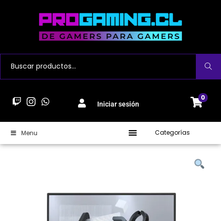
Buscar
0
Iniciar sesión
Categorías
Menu