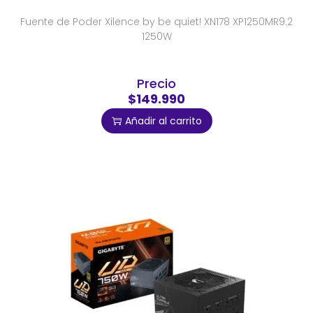
Fuente de Poder Xilence by be quiet! XN178 XP1250MR9.2
1250W
Precio
$149.990
Añadir al carrito