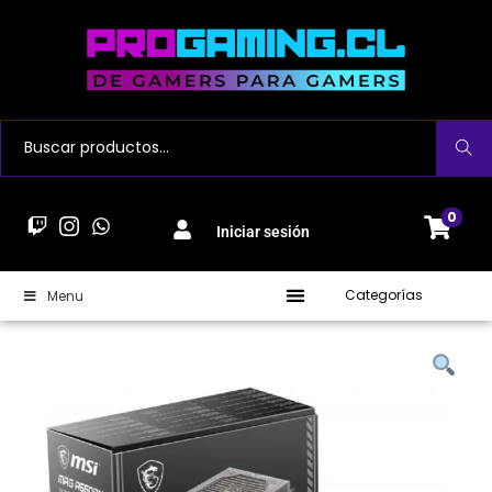
Buscar
0
Iniciar sesión
Categorías
Menu