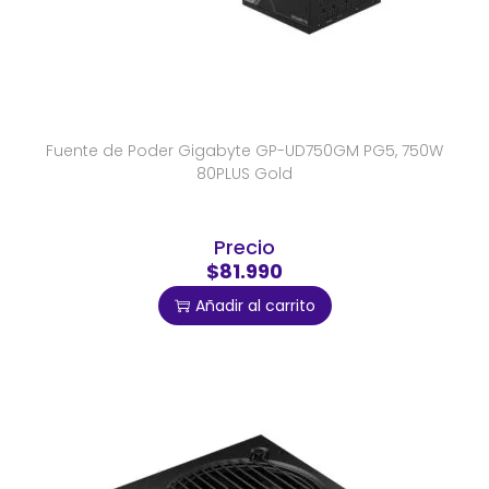
Fuente de Poder Gigabyte GP-UD750GM PG5, 750W
80PLUS Gold
Precio
$81.990
Añadir al carrito