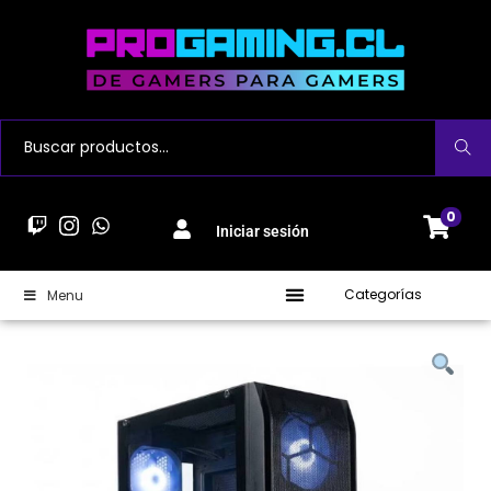
Buscar
0
Iniciar sesión
Categorías
Menu