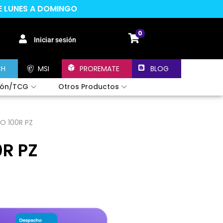
DE LUNES A DOMINGO
0
Iniciar sesión
CH
MSI
PROREMATE
BLOG
ión/TCG
Otros Productos
O 100R PZ
R PZ