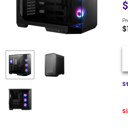
Pr
$
S
S