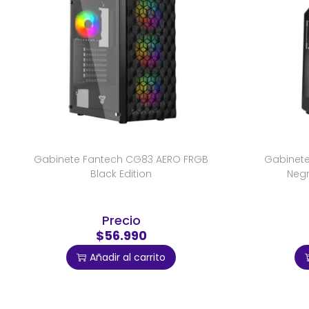
Gabinete Fantech CG83 AERO FRGB
Gabinete
Black Edition
Negr
Precio
$56.990
Añadir al carrito