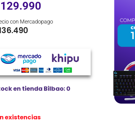
$
129.990
ecio con Mercadopago
136.490
tock en tienda Bilbao: 0
in existencias