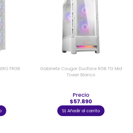
AERO FRGB
Gabinete Cougar Duoface RGB TG Mid
Tower Blanco
Precio
$57.890
o
Añadir al carrito