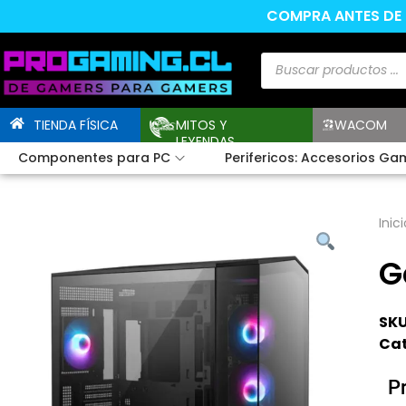
COMPRA ANTES DE L
TIENDA FÍSICA
MITOS Y
WACOM
LEYENDAS
Componentes para PC
Perifericos: Accesorios Ga
Inici
G
SKU
Cat
P