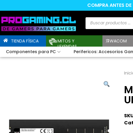
COMPRA ANTES DE L
TIENDA FÍSICA
MITOS Y
WACOM
LEYENDAS
Componentes para PC
Perifericos: Accesorios Ga
Inici
M
U
SKU
Cat