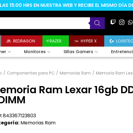
AS 15:00 HRS EN NUESTRA WEB Y RECIBE EL MISMO DÍA 
REDRAGON
RAZER
HYPER X
LOGITE
mer
Monitores
Sillas Gamers
Entretenc
o
/
Componentes para PC
/
Memorias Ram
/
Memoria Ram Lex
emoria Ram Lexar 16gb D
DIMM
:
843367123803
egoría:
Memorias Ram