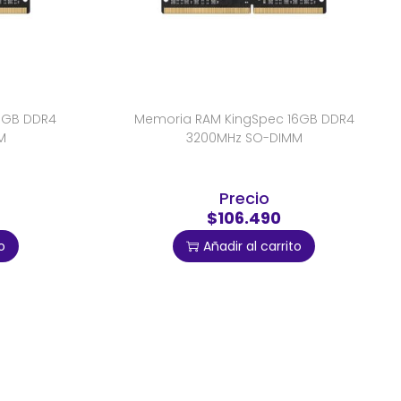
8GB DDR4
Memoria RAM KingSpec 16GB DDR4
M
3200MHz SO-DIMM
Precio
$106.490
o
Añadir al carrito