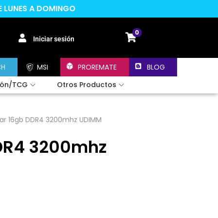
DE LUNES A DOMINGO
0
Iniciar sesión
CH
MSI
PROREMATE
BLOG
ión/TCG
Otros Productos
ar 16gb DDR4 3200mhz UDIMM
DR4 3200mhz