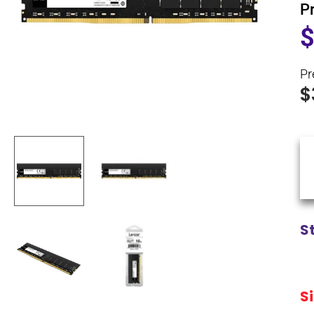
P
Pr
$
S
S