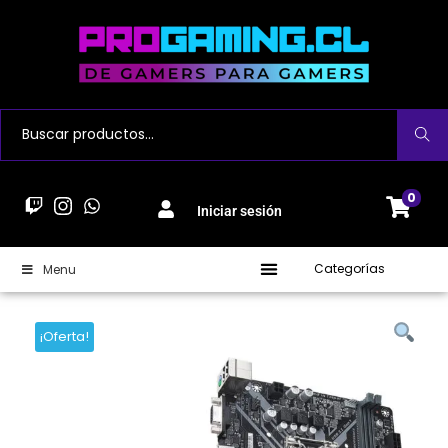
Buscar
0
Iniciar sesión
Categorías
Menu
¡Oferta!