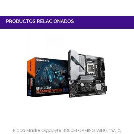
PRODUCTOS RELACIONADOS
Placa Madre Gigabyte B860M GAMING WIFI6, mATX,