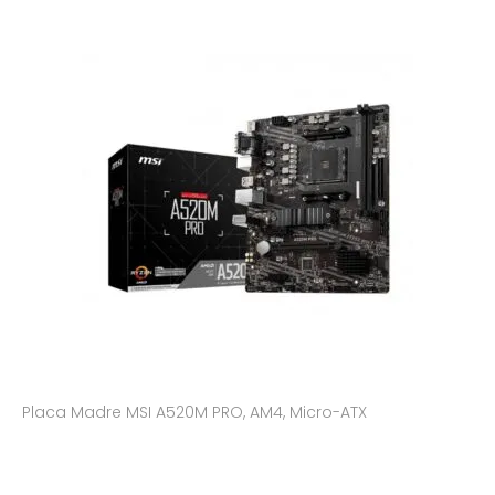
Placa Madre MSI A520M PRO, AM4, Micro-ATX