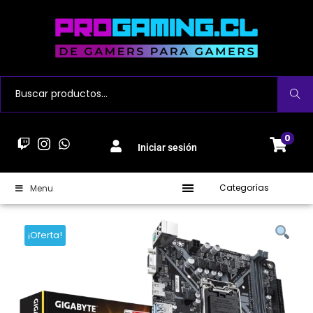
Buscar
0
Iniciar sesión
Categorías
Menu
¡Oferta!