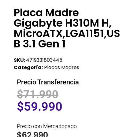
Placa Madre
Gigabyte H310M H,
MicroATX,LGA1151,US
B 3.1 Gen 1
SKU:
4719331803445
Categoría:
Placas Madres
Precio Transferencia
$
71.990
$
59.990
Precio con Mercadopago
$
62.990