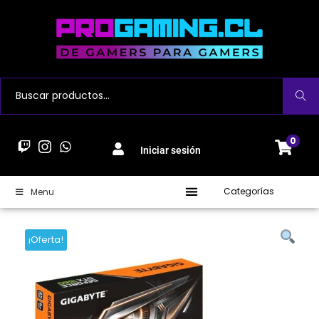
Buscar
0
Iniciar sesión
Categorías
Menu
¡Oferta!