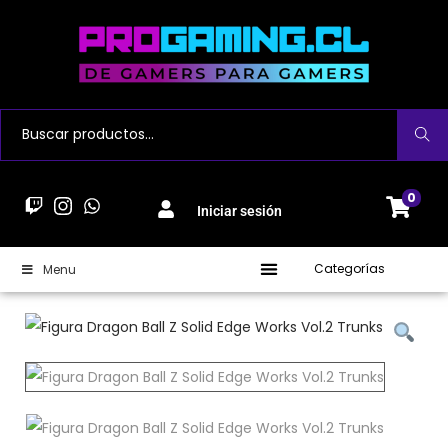
Buscar
0
Iniciar sesión
Categorías
Menu