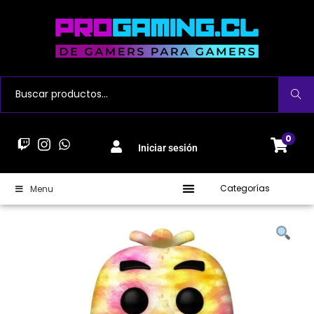
Buscar
0
Iniciar sesión
Categorías
Menu