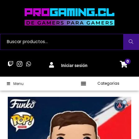
Buscar
0
Iniciar sesión
Categorías
Menu