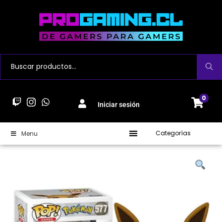
Buscar
0
Iniciar sesión
Categorías
Menu