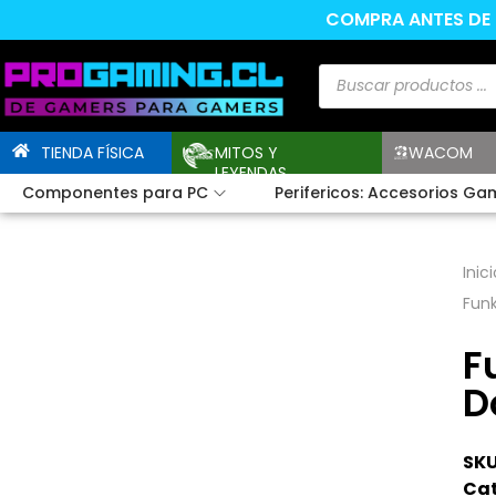
COMPRA ANTES DE L
TIENDA FÍSICA
MITOS Y
WACOM
LEYENDAS
Componentes para PC
Perifericos: Accesorios Ga
Inici
Funk
F
D
SKU
Cat