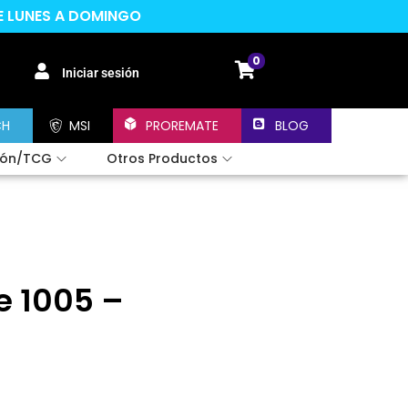
DE LUNES A DOMINGO
0
Iniciar sesión
CH
MSI
PROREMATE
BLOG
ión/TCG
Otros Productos
e 1005 –