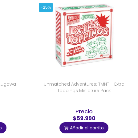
-25%
azugawa –
Unmatched Adventures: TMNT – Extra
Toppings Miniature Pack
Precio
$59.990
o
Añadir al carrito