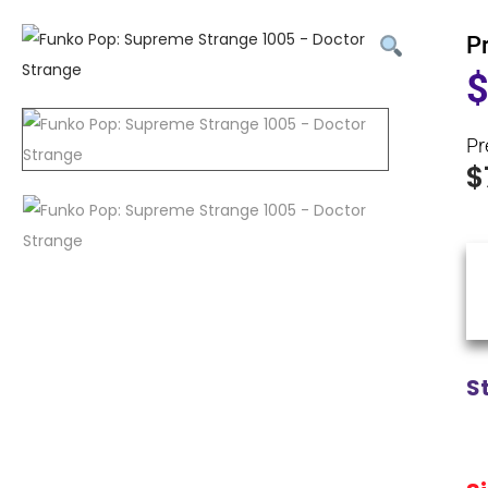
P
Pr
$
S