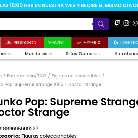
AS 15:00 HRS EN NUESTRA WEB Y RECIBE EL MISMO DÍA 
REDRAGON
RAZER
HYPER X
LOGITE
mer
Monitores
Sillas Gamers
Entretenc
o
/
Entretención/TCG
/
Figuras coleccionables
/
o Pop: Supreme Strange 1005 – Doctor Strange
unko Pop: Supreme Strang
octor Strange
:
889698609227
egoría:
Figuras coleccionables