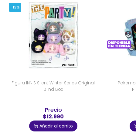
-13%
Figura INN’S Silent Winter Series Original,
Pokemon
Blind Box
P
Precio
$12.990
Añadir al carrito