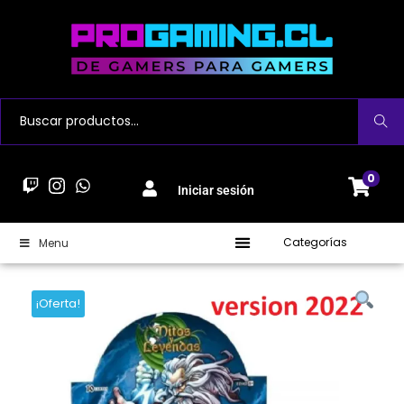
Buscar
0
Iniciar sesión
Categorías
Menu
¡Oferta!