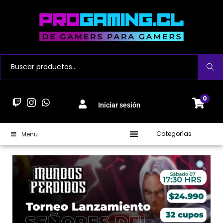
Buscar
0
Iniciar sesión
Categorías
Menu