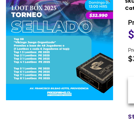
SKU
Cat
P
Pr
$
S