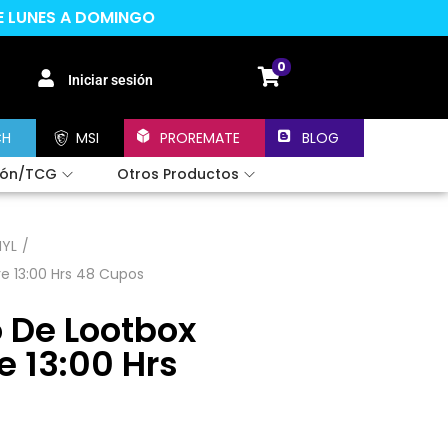
DE LUNES A DOMINGO
0
Iniciar sesión
CH
MSI
PROREMATE
BLOG
ión/TCG
Otros Productos
MYL
/
e 13:00 Hrs 48 Cupos
 De Lootbox
e 13:00 Hrs