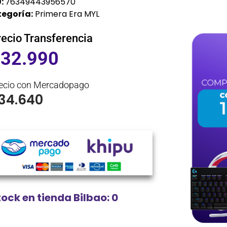
:
76349443956570
egoría:
Primera Era MYL
recio Transferencia
$
32.990
ecio con Mercadopago
34.640
tock en tienda Bilbao: 0