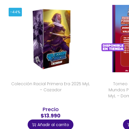
-44%
Colección Racial Primera Era 2025 MyL
Torneo 
– Cazador
Mundos Pe
MyL – Dom
Precio
$13.990
Añadir al carrito