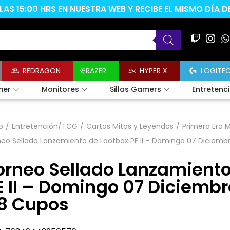
AS 15:00 HRS EN NUESTRA WEB Y RECIBE EL MISMO DÍA 
REDRAGON
RAZER
HYPER X
LOGITE
mer
Monitores
Sillas Gamers
Entretenc
o
/
Entretención/TCG
/
Cartas Mitos y Leyendas
/
Primera Era 
eo Sellado Lanzamiento de Lootbox PE II – Domingo 07 Diciembr
orneo Sellado Lanzamiento
E II – Domingo 07 Diciembr
8 Cupos