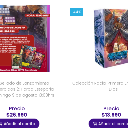
-44%
Sellado de Lanzamiento
Colección Racial Primera E
rdidos 2: Horda Esteparia
– Dios
ingo 9 de agosto 13:00hrs
Precio
Precio
$26.990
$13.990
Añadir al carrito
Añadir al carrit