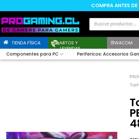
COMPRA ANTES DE L
TIENDA FÍSICA
MITOS Y
WACOM
LEYENDAS
Componentes para PC
Perifericos: Accesorios Ga
Inici
Torn
T
P
4