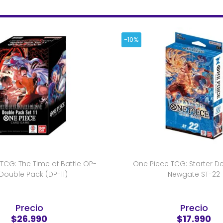
-10%
TCG: The Time of Battle OP-
One Piece TCG: Starter De
 Double Pack (DP-11)
Newgate ST-22
Precio
Precio
$26.990
$17.990