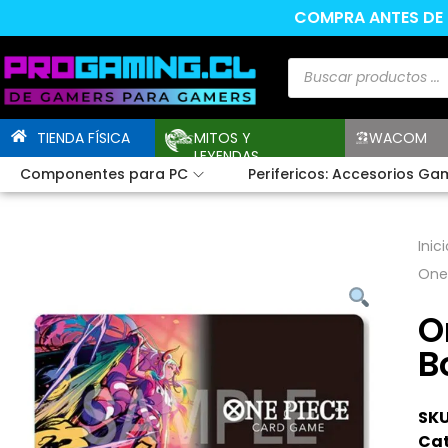
COMPRA ANTES DE L
TIENDA FÍSICA
MITOS Y
WACOM
LEYENDAS
Componentes para PC
Perifericos: Accesorios Ga
Inici
One
O
B
SKU
Cat