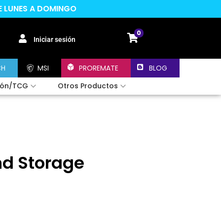
DE LUNES A DOMINGO
0
Iniciar sesión
CH
MSI
PROREMATE
BLOG
ión/TCG
Otros Productos
nd Storage