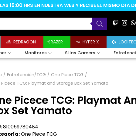
AS 15:00 HRS EN NUESTRA WEB Y RECIBE EL MISMO DÍA 
REDRAGON
RAZER
HYPER X
LOGITE
mer
Monitores
Sillas Gamers
Entretenc
o
/
Entretención/TCG
/
One Piece TCG
/
 Picece TCG: Playmat and Storage Box Set Yamato
ne Picece TCG: Playmat A
ox Set Yamato
:
810059780484
egoría:
One Piece TCG