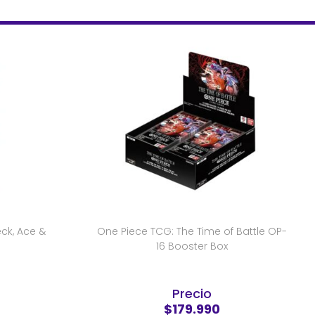
ck, Ace &
One Piece TCG: The Time of Battle OP-
16 Booster Box
Precio
$179.990