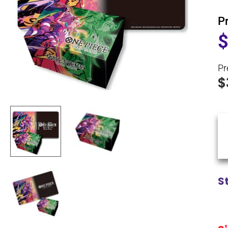
P
Pr
$
S