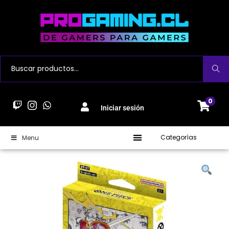
Buscar
0
Iniciar sesión
Categorías
Menu