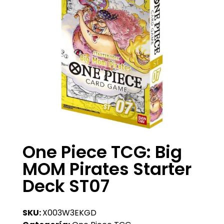
One Piece TCG: Big
MOM Pirates Starter
Deck ST07
SKU:
X003W3EKGD