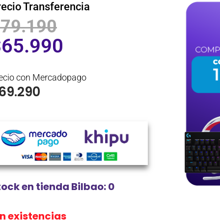
recio Transferencia
$
79.190
$
65.990
ecio con Mercadopago
69.290
tock en tienda Bilbao: 0
in existencias