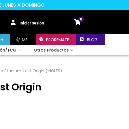
DE LUNES A DOMINGO
0
Iniciar sesión
CH
MSI
PROREMATE
BLOG
ión/TCG
Otros Productos
le Stadium: Lost Origin (INGLES)
st Origin