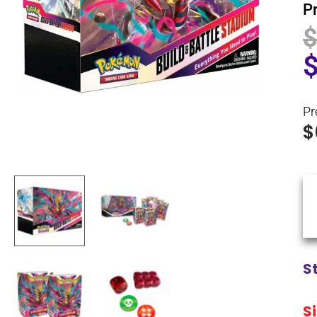
P
Pr
$
S
S