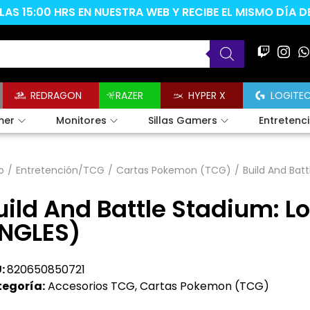
AS 15:00 HRS EN NUESTRA WEB Y RECIBE EL MISMO DÍA 
REDRAGON
RAZER
HYPER X
LOGITE
mer
Monitores
Sillas Gamers
Entretenc
o
/
Entretención/TCG
/
Cartas Pokemon (TCG)
/
Build And Batt
uild And Battle Stadium: Lo
INGLES)
:
820650850721
egoría:
Accesorios TCG
,
Cartas Pokemon (TCG)