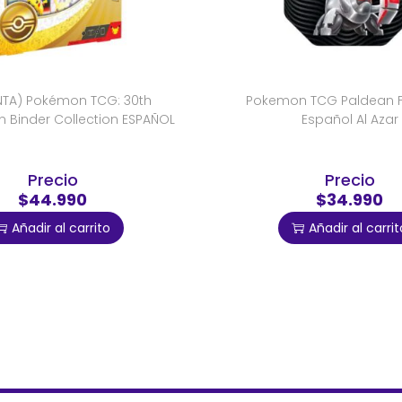
NTA) Pokémon TCG: 30th
Pokemon TCG Paldean F
n Binder Collection ESPAÑOL
Español Al Azar
Precio
Precio
$44.990
$34.990
Añadir al carrito
Añadir al carrit