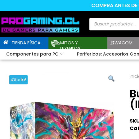
COMPRA ANTES DE L
TIENDA FÍSICA
MITOS Y
WACOM
LEYENDAS
Componentes para PC
Perifericos: Accesorios Ga
Inici
¡Oferta!
B
(
SKU
Cat