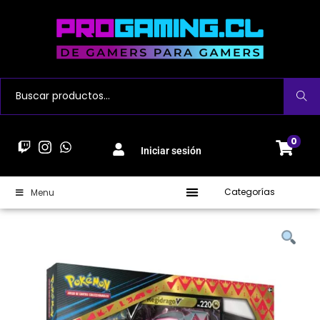
Buscar
0
Iniciar sesión
Categorías
Menu