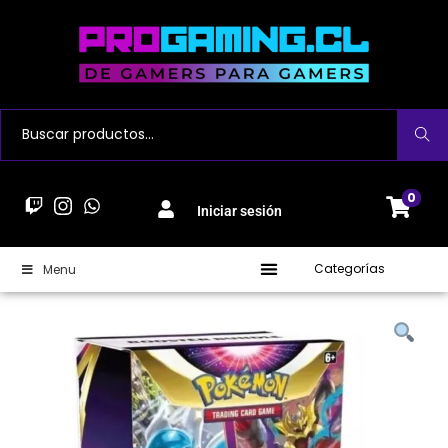
Buscar
0
Iniciar sesión
Categorías
Menu