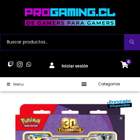
Buscar
0
Iniciar sesión
Categorías
Menu