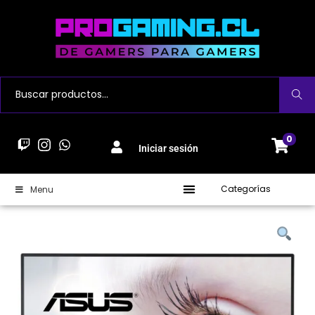
Buscar
0
Iniciar sesión
Categorías
Menu