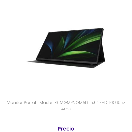
Monitor Portatil Master G MGMPNOMAD 15.6″ FHD IPS 60hz
4ms
Precio