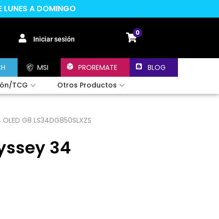
DE LUNES A DOMINGO
0
Iniciar sesión
CH
MSI
PROREMATE
BLOG
ión/TCG
Otros Productos
4 OLED G8 LS34DG850SLXZS
yssey 34