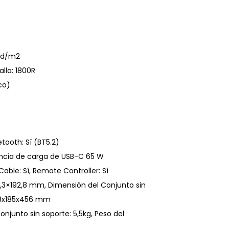
 cd/m2
lla: 1800R
co)
etooth: Sí (BT5.2)
otencia de carga de USB-C 65 W
Cable: Sí, Remote Controller: Sí
,3×192,8 mm, Dimensión del Conjunto sin
948x185x456 mm
njunto sin soporte: 5,5kg, Peso del