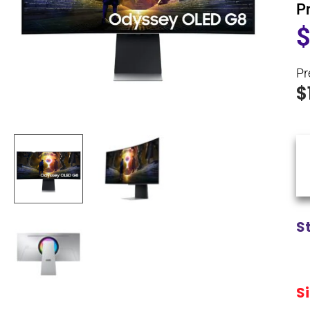
P
Pr
$
S
S