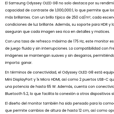
El Samsung Odyssey OLED G8 no solo destaca por su rendimi
capacidad de contraste de 1,000,000:1, lo que permite que l
más brillantes. Con un brillo típico de 250 cd/m², cada escen
condiciones de luz brillante. Además, su soporte para HDR y 
aseguran que cada imagen sea rica en detalles y matices.
Con una tasa de refresco máxima de 175 Hz, este monitor es
de juego fluida y sin interrupciones. La compatibilidad con
imágenes se mantengan suaves y sin desgarros, permitiénd
importa: ganar.
En términos de conectividad, el Odyssey OLED G8 está equipa
Mini DisplayPort y 1x Micro HDMI, así como 2 puertos USB-C q
una potencia de hasta 65 W. Además, cuenta con conectivida
Bluetooth 5.2, lo que facilita la conexión a otros dispositivos
El diseño del monitor también ha sido pensado para la comod
que permite cambios de altura de hasta 12 cm, así como opc