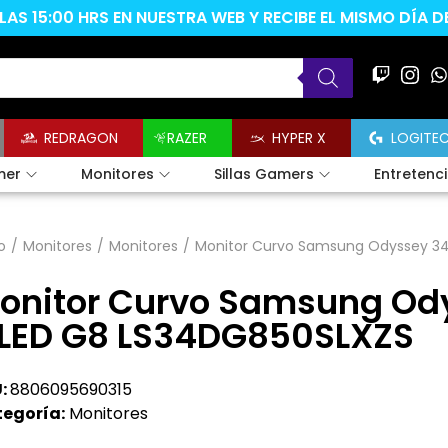
AS 15:00 HRS EN NUESTRA WEB Y RECIBE EL MISMO DÍA 
REDRAGON
RAZER
HYPER X
LOGITE
mer
Monitores
Sillas Gamers
Entretenc
o
/
Monitores
/
Monitores
/
Monitor Curvo Samsung Odyssey 3
onitor Curvo Samsung Od
LED G8 LS34DG850SLXZS
:
8806095690315
egoría:
Monitores