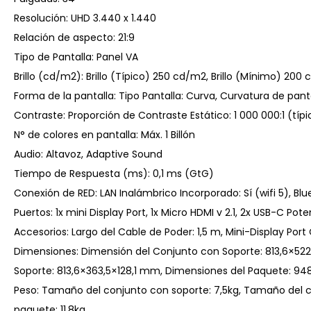
Resolución: UHD 3.440 x 1.440
Relación de aspecto: 21:9
Tipo de Pantalla: Panel VA
Brillo (cd/m2): Brillo (Típico) 250 cd/m2, Brillo (Mínimo) 200
Forma de la pantalla: Tipo Pantalla: Curva, Curvatura de panta
Contraste: Proporción de Contraste Estático: 1 000 000:1 (típi
N° de colores en pantalla: Máx. 1 Billón
Audio: Altavoz, Adaptive Sound
Tiempo de Respuesta (ms): 0,1 ms (GtG)
Conexión de RED: LAN Inalámbrico Incorporado: Sí (wifi 5), Blu
Puertos: 1x mini Display Port, 1x Micro HDMI v 2.1, 2x USB-C P
Accesorios: Largo del Cable de Poder: 1,5 m, Mini-Display Port 
Dimensiones: Dimensión del Conjunto con Soporte: 813,6×522
Soporte: 813,6×363,5×128,1 mm, Dimensiones del Paquete: 
Peso: Tamaño del conjunto con soporte: 7,5kg, Tamaño del co
paquete: 11,8kg