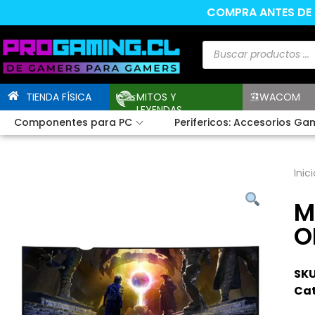
COMPRA ANTES DE L
TIENDA FÍSICA
MITOS Y
WACOM
LEYENDAS
Componentes para PC
Perifericos: Accesorios Ga
Inici
M
O
SKU
Cat