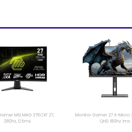
Gamer MSI MAG 276CXF 27,
Monitor Gamer 27 X-Micro 
280hz, 0.5ms
QHD 180hz 1ms