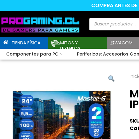
COMPRA ANTES DE L
TIENDA FÍSICA
MITOS Y
WACOM
LEYENDAS
Componentes para PC
Perifericos: Accesorios Ga
Inici
M
I
SKU
Cat