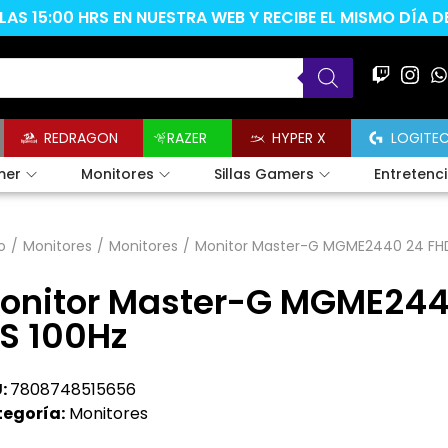
AS 15:00 HRS EN NUESTRA WEB Y RECIBE EL MISMO DÍA 
REDRAGON
RAZER
HYPER X
LOGITE
mer
Monitores
Sillas Gamers
Entretenc
o
/
Monitores
/
Monitores
/
Monitor Master-G MGME2440 24 FHD 
onitor Master-G MGME244
PS 100Hz
:
7808748515656
egoría:
Monitores