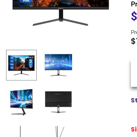
P
Pr
$
S
S