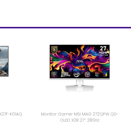
X27F-K01AQ
Monitor Gamer MSI MAG 272QPW QD-
OLED X28 27″ 280Hz