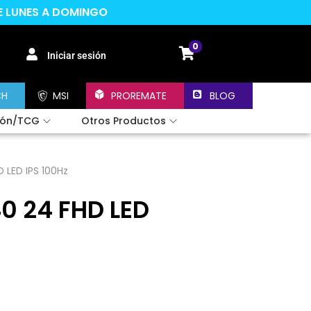
DE LUNES A DOMINGO
0
Iniciar sesión
CH
MSI
PROREMATE
BLOG
ión/TCG
Otros Productos
LED IPS 100Hz
0 24 FHD LED