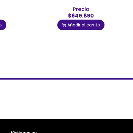
Precio
$649.890
o
Añadir al carrito
Vísitanos en