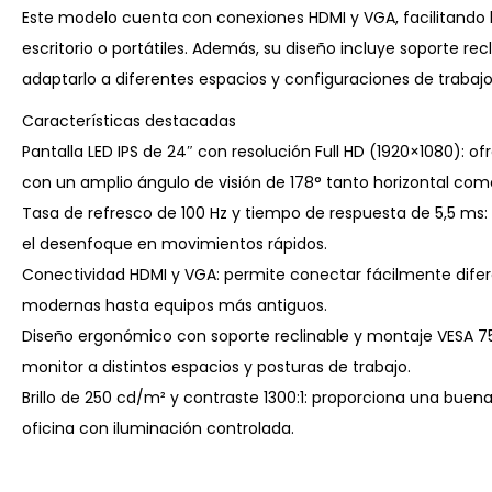
Este modelo cuenta con conexiones HDMI y VGA, facilitando l
escritorio o portátiles. Además, su diseño incluye soporte re
adaptarlo a diferentes espacios y configuraciones de trabajo
Características destacadas
Pantalla LED IPS de 24″ con resolución Full HD (1920×1080): of
con un amplio ángulo de visión de 178° tanto horizontal como
Tasa de refresco de 100 Hz y tiempo de respuesta de 5,5 ms: 
el desenfoque en movimientos rápidos.
Conectividad HDMI y VGA: permite conectar fácilmente dife
modernas hasta equipos más antiguos.
Diseño ergonómico con soporte reclinable y montaje VESA 75
monitor a distintos espacios y posturas de trabajo.
Brillo de 250 cd/m² y contraste 1300:1: proporciona una bue
oficina con iluminación controlada.