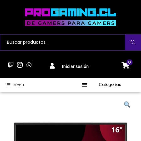
Buscar
0
Iniciar sesión
Categorías
Menu