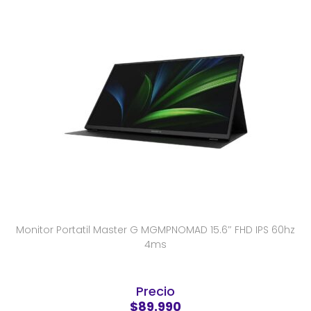
Monitor Portatil Master G MGMPNOMAD 15.6″ FHD IPS 60hz
4ms
Precio
$89.990