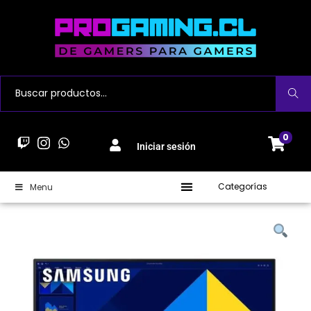
Buscar
0
Iniciar sesión
Categorías
Menu