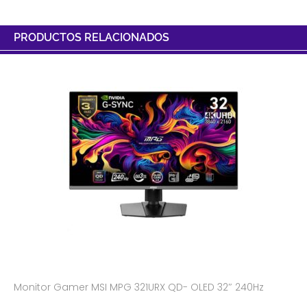
PRODUCTOS RELACIONADOS
Monitor Gamer MSI MPG 321URX QD- OLED 32″ 240Hz