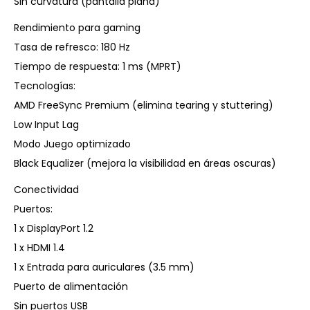
Sin curvatura (pantalla plana)
Rendimiento para gaming
Tasa de refresco: 180 Hz
Tiempo de respuesta: 1 ms (MPRT)
Tecnologías:
AMD FreeSync Premium (elimina tearing y stuttering)
Low Input Lag
Modo Juego optimizado
Black Equalizer (mejora la visibilidad en áreas oscuras)
Conectividad
Puertos:
1 x DisplayPort 1.2
1 x HDMI 1.4
1 x Entrada para auriculares (3.5 mm)
Puerto de alimentación
Sin puertos USB