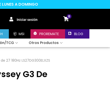
DE LUNES A DOMINGO
0
Iniciar sesión
CH
MSI
PROREMATE
BLOG
ión/TCG
Otros Productos
de 27 180Hz LS27DG300ELXZS
ssey G3 De