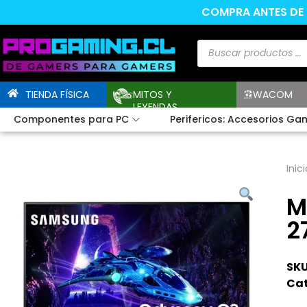
COMPRA ANTES DE L
TIENDA FÍSICA
MITOS Y
WACOM
LEYENDAS
Componentes para PC
Perifericos: Accesorios Ga
Inici
M
2
SKU
Cat