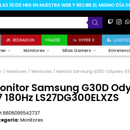
AS 15:00 HRS EN NUESTRA WEB Y RECIBE EL MISMO DÍA 
REDRAGON
RAZER
HYPER X
LOGITE
mer
Monitores
Sillas Gamers
Entretenc
o
/
Monitores
/
Monitores
/
Monitor Samsung G30D Odyssey G3 
onitor Samsung G30D Ody
7 180Hz LS27DG300ELXZS
:
8806095542737
egoría:
Monitores