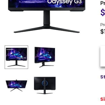
P
Pr
$
S
S