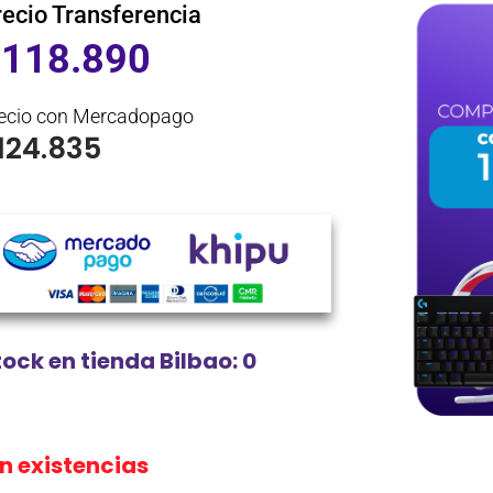
recio Transferencia
$
118.890
ecio con Mercadopago
124.835
tock en tienda Bilbao: 0
in existencias