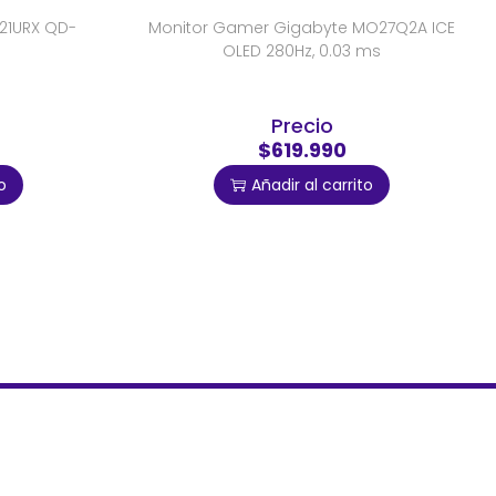
21URX QD-
Monitor Gamer Gigabyte MO27Q2A ICE
OLED 280Hz, 0.03 ms
Precio
$619.990
o
Añadir al carrito