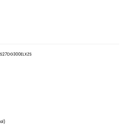
 LS27DG300ELXZS
al)